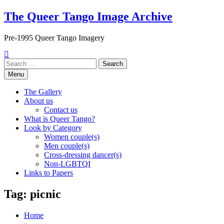
Skip
The Queer Tango Image Archive
to
content
Pre-1995 Queer Tango Imagery
Search
for:
Menu
The Gallery
About us
Contact us
What is Queer Tango?
Look by Category
Women couple(s)
Men couple(s)
Cross-dressing dancer(s)
Non-LGBTQI
Links to Papers
Tag:
picnic
Home